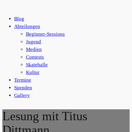
Blog
Abteilungen
Beginner-Sessions
Jugend
Medien
Contests
Skatehalle
Kultur
Termine
Spenden
Gallery
Lesung mit Titus
Dittmann