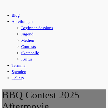
Blog
Abteilungen
Beginner-Sessions
Jugend
Medien
Contests
Skatehalle
Kultur
Termine
Spenden
Gallery
BBQ Contest 2025
Aftermovie