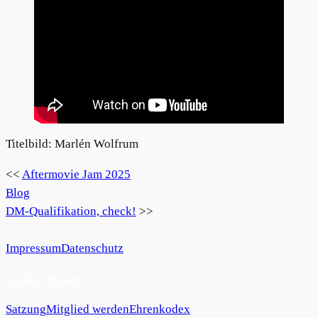
Titelbild: Marlén Wolfrum
<<
Aftermovie Jam 2025
Blog
DM-Qualifikation, check!
>>
Impressum
Datenschutz
Cookie Settings
Satzung
Mitglied werden
Ehrenkodex